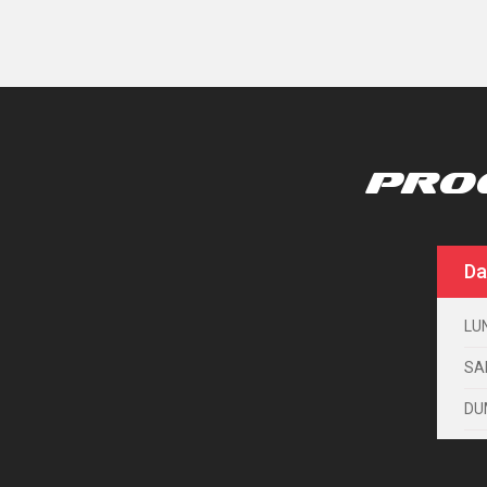
PRO
Da
LUN
SA
DU