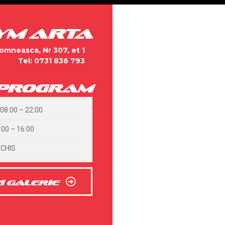
YM ARTA
omneasca, Nr 307, et 1
Tel: 0731 836 793
program
 08:00 – 22:00
00 – 16:00
CHIS
I GALERIE