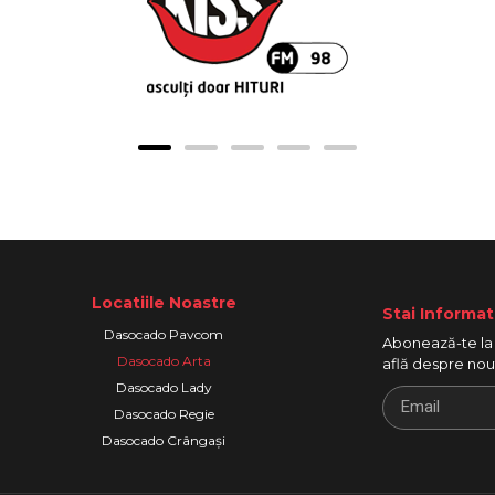
Locatiile Noastre
Stai Informat
Dasocado Pavcom
Abonează-te la 
Dasocado Arta
află despre nout
Dasocado Lady
Dasocado Regie
Dasocado Crângași