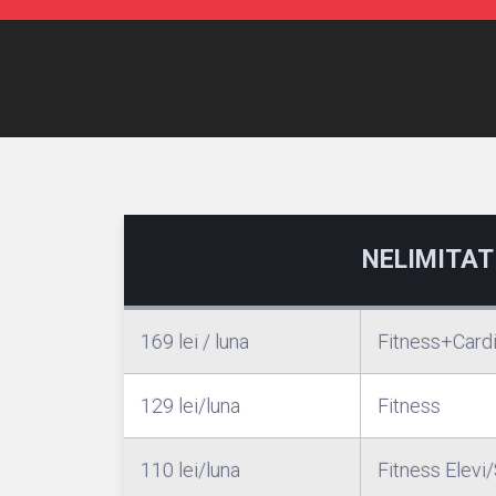
NELIMITAT
169 lei / luna
Fitness+Card
129 lei/luna
Fitness
110 lei/luna
Fitness Elevi