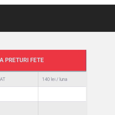
A PRETURI FETE
TAT
140 lei / luna