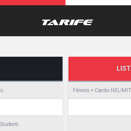
TARIFE
LIST
io
Fitness + Cardio NELIMI
/Studenti