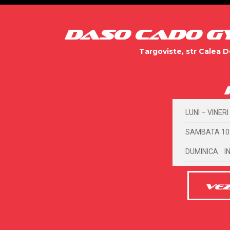
DASO CADO G
Targoviste, str Calea D
LUNI – VINERI
SAMBATA 10:
DUMINICA IN
VEZ