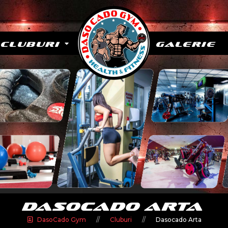
Cluburi
Galerie
Dasocado Arta
DasoCado Gym
Cluburi
Dasocado Arta